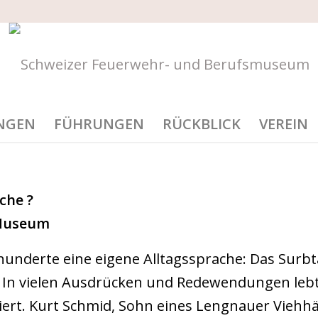
Hauptnavigation
NGEN
FÜHRUNGEN
RÜCKBLICK
VEREIN
che ?
 Museum
hunderte eine eigene Alltagssprache: Das Surbta
en. In vielen Ausdrücken und Redewendungen le
liert. Kurt Schmid, Sohn eines Lengnauer Viehhän