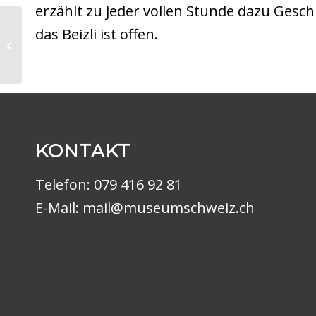
erzählt zu jeder vollen Stunde dazu Gesc
das Beizli ist offen.
25 Jahre
Museumsverein 2024
KONTAKT
Telefon:
079 416 92 81
E-Mail:
mail@museumschweiz.ch